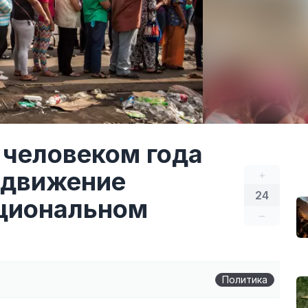
 человеком года
родвижение
+
24
ациональном
–
Политика