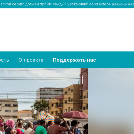
товской сериал должен пройти каждый уважающий себя актёр»
(Максим Аве
ость
О проекте
Поддержать нас