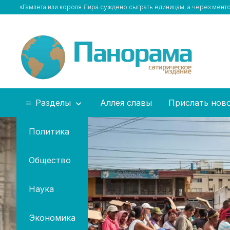
«Гамлета или короля Лира суждено сыграть единицам, а через мен
Разделы
Аллея славы
Прислать нов
Политика
Общество
Наука
Экономика