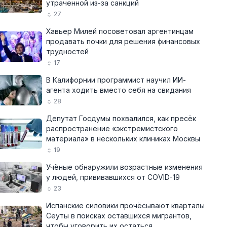
утраченной из-за санкций
27
Хавьер Милей посоветовал аргентинцам
продавать почки для решения финансовых
трудностей
17
В Калифорнии программист научил ИИ-
агента ходить вместо себя на свидания
28
Депутат Госдумы похвалился, как пресёк
распространение «экстремистского
материала» в нескольких клиниках Москвы
19
Учёные обнаружили возрастные изменения
у людей, прививавшихся от COVID-19
23
Испанские силовики прочёсывают кварталы
Сеуты в поисках оставшихся мигрантов,
чтобы уговорить их остаться