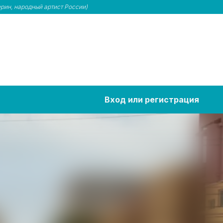
рин, народный артист России)
Вход или регистрация