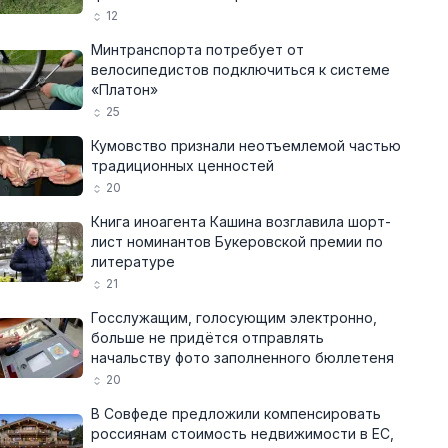
12
Минтранспорта потребует от
велосипедистов подключиться к системе
«Платон»
25
Кумовство признали неотъемлемой частью
традиционных ценностей
20
Книга иноагента Кашина возглавила шорт-
лист номинантов Букеровской премии по
литературе
21
Госслужащим, голосующим электронно,
больше не придётся отправлять
начальству фото заполненного бюллетеня
20
В Совфеде предложили компенсировать
россиянам стоимость недвижимости в ЕС,