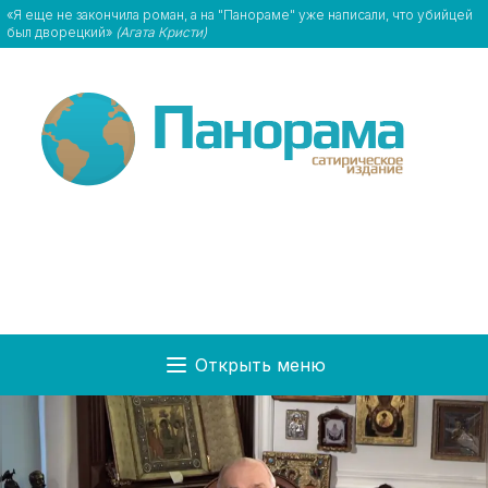
«Я еще не закончила роман, а на "Панораме" уже написали, что убийцей
был дворецкий»
(Агата Кристи)
Открыть меню