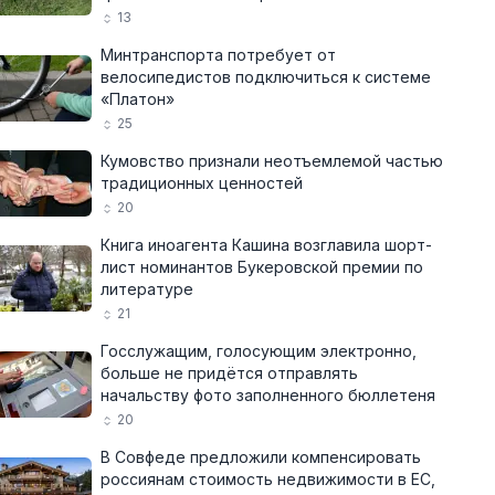
13
Минтранспорта потребует от
велосипедистов подключиться к системе
«Платон»
25
Кумовство признали неотъемлемой частью
традиционных ценностей
20
Книга иноагента Кашина возглавила шорт-
лист номинантов Букеровской премии по
литературе
21
Госслужащим, голосующим электронно,
больше не придётся отправлять
начальству фото заполненного бюллетеня
20
В Совфеде предложили компенсировать
россиянам стоимость недвижимости в ЕС,