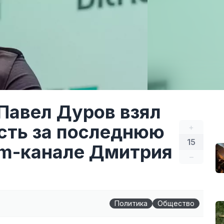
Павел Дуров взял
ость за последнюю
+
15
am-канале Дмитрия
–
Политика
Общество