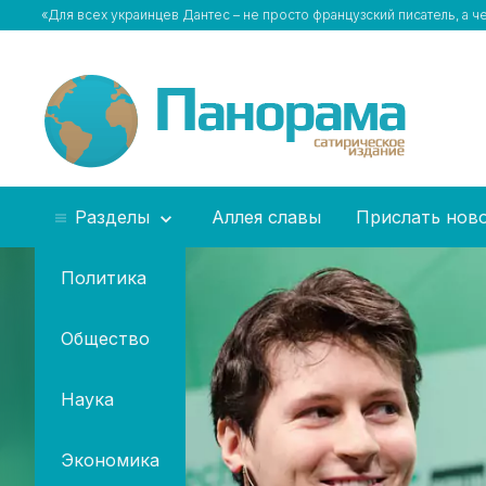
«Для всех украинцев Дантес – не просто французский писатель, а 
Разделы
Аллея славы
Прислать нов
Политика
Общество
Наука
Экономика