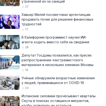
утраченной из-за санкций
27
Хавьер Милей посоветовал аргентинцам
продавать почки для решения финансовых
трудностей
17
В Калифорнии программист научил ИИ-
агента ходить вместо себя на свидания
28
Депутат Госдумы похвалился, как пресёк
распространение «экстремистского
материала» в нескольких клиниках Москвы
19
Учёные обнаружили возрастные изменения
у людей, прививавшихся от COVID-19
23
Испанские силовики прочёсывают кварталы
Сеуты в поисках оставшихся мигрантов,
чтобы уговорить их остаться