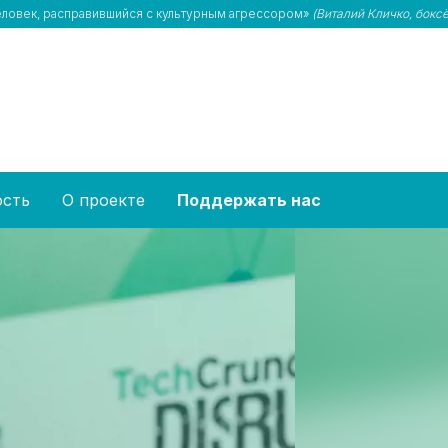
человек, расправившийся с культурным агрессором»
(Виталий Кличко, боксё
ость
О проекте
Поддержать нас