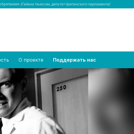
кобритании»
(Гайана Ньюсом, депутат британского парламента)
ость
О проекте
Поддержать нас