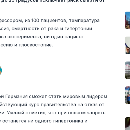
 до 25 градусов исключает риск смерти от
ессором, из 100 пациентов, температура
сия, смертность от рака и гипертонии
ала эксперимента, ни один пациент
ессию и плоскостопие.
мой Германия сможет стать мировым лидером
ействующий курс правительства на отказ от
ии. Учёный отметил, что при полном запрете
 останется ни одного гипертоника и