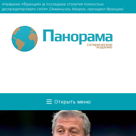
«Название «Франция» за последние столетия полностью
дискредитировало себя»
(Эммануэль Макрон, президент Франции)
Открыть меню