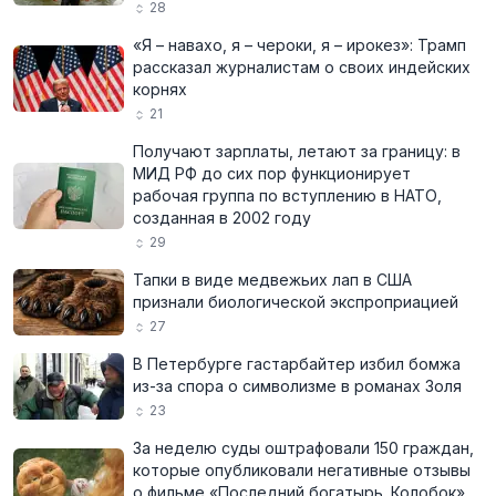
28
«Я – навахо, я – чероки, я – ирокез»: Трамп
рассказал журналистам о своих индейских
корнях
21
Получают зарплаты, летают за границу: в
МИД РФ до сих пор функционирует
рабочая группа по вступлению в НАТО,
созданная в 2002 году
29
Тапки в виде медвежьих лап в США
признали биологической экспроприацией
27
В Петербурге гастарбайтер избил бомжа
из-за спора о символизме в романах Золя
23
За неделю суды оштрафовали 150 граждан,
которые опубликовали негативные отзывы
о фильме «Последний богатырь. Колобок»