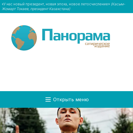
«У нас новый президент, новая эпоха, новое летосчисление»
(Касым-
Жомарт Токаев, президент Казахстана)
Открыть меню