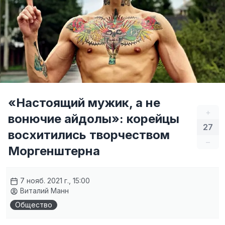
«Настоящий мужик, а не
+
вонючие айдолы»: корейцы
27
восхитились творчеством
–
Моргенштерна
7 нояб. 2021 г., 15:00
Виталий Манн
Общество