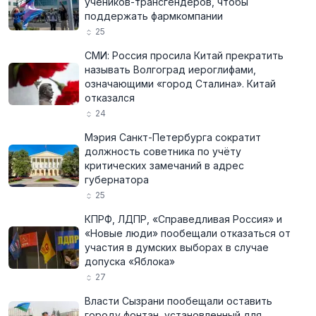
учеников-трансгендеров, чтобы
поддержать фармкомпании
25
СМИ: Россия просила Китай прекратить
называть Волгоград иероглифами,
означающими «город Сталина». Китай
отказался
24
Мэрия Санкт-Петербурга сократит
должность советника по учёту
критических замечаний в адрес
губернатора
25
КПРФ, ЛДПР, «Справедливая Россия» и
«Новые люди» пообещали отказаться от
участия в думских выборах в случае
допуска «Яблока»
27
Власти Сызрани пообещали оставить
городу фонтан, установленный для