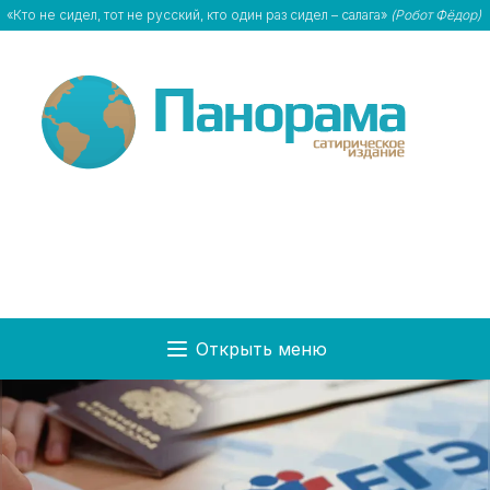
«Кто не сидел, тот не русский, кто один раз сидел – салага»
(Робот Фёдор)
Открыть меню