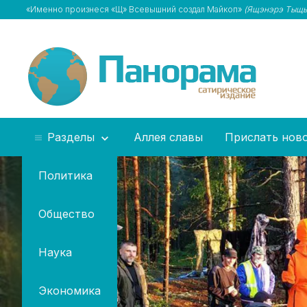
«Именно произнеся «Щ» Всевышний создал Майкоп»
(Ящэнэрэ Тыщыл
Разделы
Аллея славы
Прислать нов
Политика
Общество
Наука
Экономика