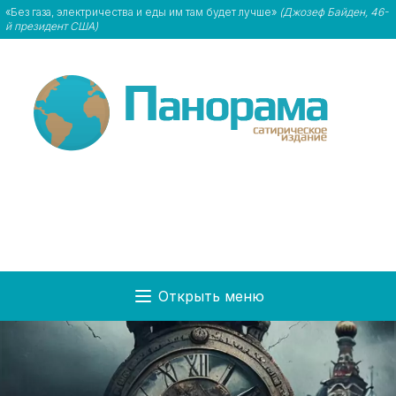
«Без газа, электричества и еды им там будет лучше»
(Джозеф Байден, 46-
й президент США)
Открыть меню