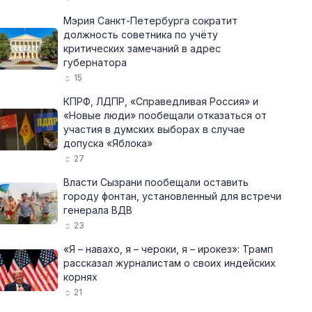
Мэрия Санкт-Петербурга сократит
должность советника по учёту
критических замечаний в адрес
губернатора
15
КПРФ, ЛДПР, «Справедливая Россия» и
«Новые люди» пообещали отказаться от
участия в думских выборах в случае
допуска «Яблока»
27
Власти Сызрани пообещали оставить
городу фонтан, установленный для встречи
генерала ВДВ
23
«Я – навахо, я – чероки, я – ирокез»: Трамп
рассказал журналистам о своих индейских
корнях
21