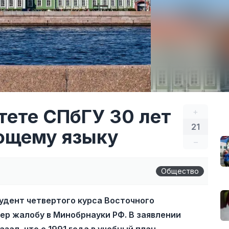
тете СПбГУ 30 лет
+
21
ющему языку
–
Общество
удент четвертого курса Восточного
ер жалобу в Минобрнауки РФ. В заявлении