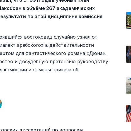
ал, что с 1991 года в учебный план
а Чакобса» в объёме 267 академических
результаты по этой дисциплине комиссия
тоявшийся востоковед случайно узнал от
иалект арабского» в действительности
ертом для фантастического романа «Дюна».
ерство и досудебную претензию руководству
я комиссии и отмены приказа об
торских диссертаций по вопросам