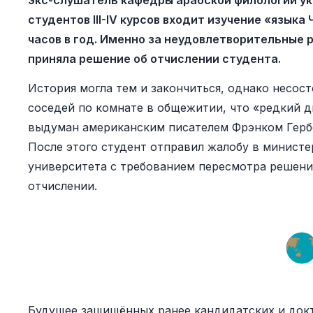
экс-слушатель кафедры арабской филологии указ
студентов III-IV курсов входит изучение «язык
часов в год. Именно за неудовлетворительные 
приняла решение об отчислении студента.
История могла тем и закончиться, однако несос
соседей по комнате в общежитии, что «редкий д
выдуман американским писателем Фрэнком Герб
После этого студент отправил жалобу в минист
университета с требованием пересмотра решени
отчислении.
Будущее защищённых ранее кандидатских и док