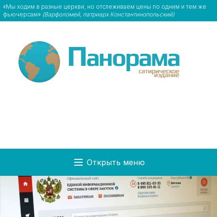
«Мы ходим в разные церкви, но отслеживаем цены по одним и тем же
фьючерсам»
(Варфоломей, патриарх Константинопольский)
Открыть меню