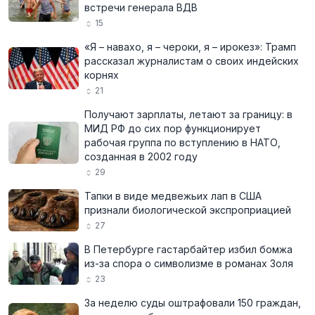
встречи генерала ВДВ
15
«Я – навахо, я – чероки, я – ирокез»: Трамп
рассказал журналистам о своих индейских
корнях
21
Получают зарплаты, летают за границу: в
МИД РФ до сих пор функционирует
рабочая группа по вступлению в НАТО,
созданная в 2002 году
29
Тапки в виде медвежьих лап в США
признали биологической экспроприацией
27
В Петербурге гастарбайтер избил бомжа
из-за спора о символизме в романах Золя
23
За неделю суды оштрафовали 150 граждан,