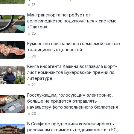
12
Минтранспорта потребует от
велосипедистов подключиться к системе
«Платон»
25
Кумовство признали неотъемлемой частью
традиционных ценностей
20
Книга иноагента Кашина возглавила шорт-
лист номинантов Букеровской премии по
литературе
21
Госслужащим, голосующим электронно,
больше не придётся отправлять
начальству фото заполненного бюллетеня
20
В Совфеде предложили компенсировать
россиянам стоимость недвижимости в ЕС,