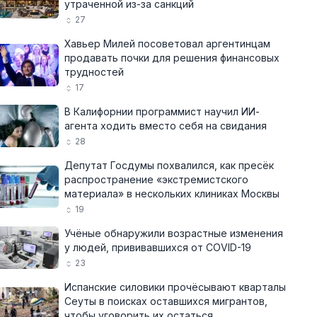
утраченной из-за санкций
27
Хавьер Милей посоветовал аргентинцам
продавать почки для решения финансовых
трудностей
17
В Калифорнии программист научил ИИ-
агента ходить вместо себя на свидания
28
Депутат Госдумы похвалился, как пресёк
распространение «экстремистского
материала» в нескольких клиниках Москвы
19
Учёные обнаружили возрастные изменения
у людей, прививавшихся от COVID-19
23
Испанские силовики прочёсывают кварталы
Сеуты в поисках оставшихся мигрантов,
чтобы уговорить их остаться