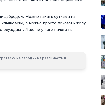
ресовался, не считает ли она аморальным
 нищебродом. Можно пахать сутками на
м Ульяновске, а можно просто показать жопу
о осуждают. Я же ни у кого ничего не
гротескные пародии на реальность и