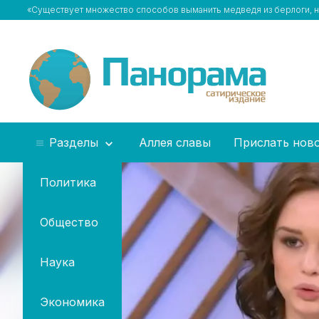
«Существует множество способов выманить медведя из берлоги, но
Разделы
Аллея славы
Прислать нов
Политика
Общество
Наука
Экономика