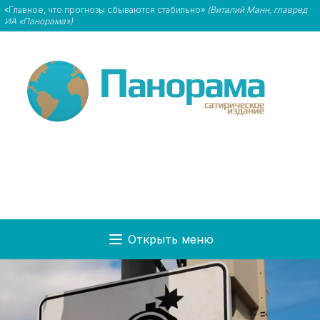
«Главное, что прогнозы сбываются стабильно»
(Виталий Манн, главред
ИА «Панорама»)
Открыть меню