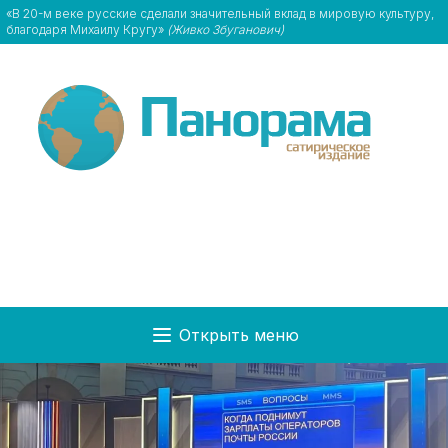
«В 20-м веке русские сделали значительный вклад в мировую культуру,
благодаря Михаилу Кругу»
(Живко Збуганович)
Открыть меню