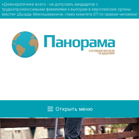
«Демократичнее всего - не допускать кандидатов с
труднопроизносимыми фамилиями к выборам в европейские органы
власти»
(Дьордь Миклошверничи, глава комитета ЕП по правам человека)
Открыть меню