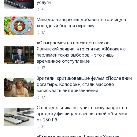
услуги
4
Минздрав запретил добавлять горчицу в
холодный борщ и окрошку
17
«Отыграемся на президентских»:
Явлинский заявил, что снятие «Яблока» с
парламентских выборов – это лишь
временное отступление
17
Зрители, критиковавшие фильм «Последний
богатырь. Колобок», стали массово
записывать видеоизвинения
17
С понедельника вступит в силу запрет на
продажу физлицам накопителей объёмом
от 250 Гб
24
«Вместо советского Шерлока Холмса