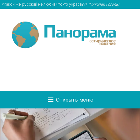
«Какой же русский не любит что-то украсть?»
(Николай Гоголь)
Открыть меню