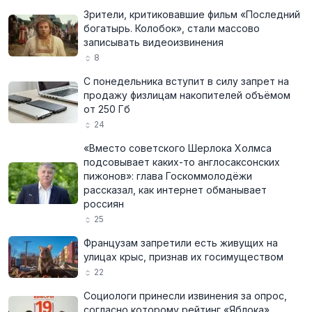
Зрители, критиковавшие фильм «Последний
богатырь. Колобок», стали массово
записывать видеоизвинения
8
С понедельника вступит в силу запрет на
продажу физлицам накопителей объёмом
от 250 Гб
24
«Вместо советского Шерлока Холмса
подсовывает каких-то англосаксонских
пижонов»: глава Госкоммолодёжи
рассказал, как интернет обманывает
россиян
25
Французам запретили есть живущих на
улицах крыс, признав их госимуществом
22
Социологи принесли извинения за опрос,
согласно которому рейтинг «Яблока»