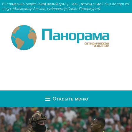
«Оптимально будет найти целый дом у Невы, чтобы зимой был доступ ко
льду»
(Александр Беглов, губернатор Санкт-Петербурга)
Открыть меню