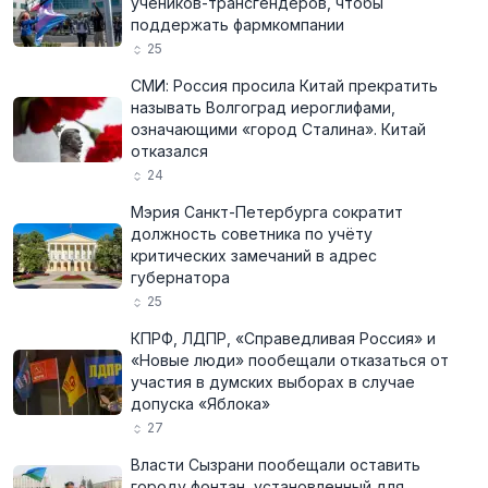
учеников-трансгендеров, чтобы
поддержать фармкомпании
25
СМИ: Россия просила Китай прекратить
называть Волгоград иероглифами,
означающими «город Сталина». Китай
отказался
24
Мэрия Санкт-Петербурга сократит
должность советника по учёту
критических замечаний в адрес
губернатора
25
КПРФ, ЛДПР, «Справедливая Россия» и
«Новые люди» пообещали отказаться от
участия в думских выборах в случае
допуска «Яблока»
27
Власти Сызрани пообещали оставить
городу фонтан, установленный для