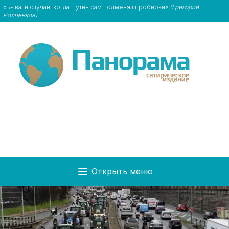
«Бывали случаи, когда Путин сам подменял пробирки»
(Григорий
Родченков)
Открыть меню