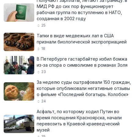
Получают зарплаты, летают за границу: в
МИД РФ до сих пор функционирует
рабочая группа по вступлению в НАТО,
созданная в 2002 году
25
Тапки в виде медвежьих лап в США
признали биологической экспроприацией
18
В Петербурге гастарбайтер избил бомжа
из-за спора о символизме в романах Золя
23
За неделю суды оштрафовали 150 граждан,
которые опубликовали негативные отзывы
о фильме «Последний богатырь. Колобок»
24
Асфальт, по которому ходил Путин во
время посещения Красноярска, начали
перевозить в Краевой краеведческий
музей
25