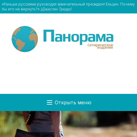
«Раньше русскими руководил замечательный президент Ельцин. Почему
бы его не вернуть?»
(Джастин Трюдо)
Открыть меню