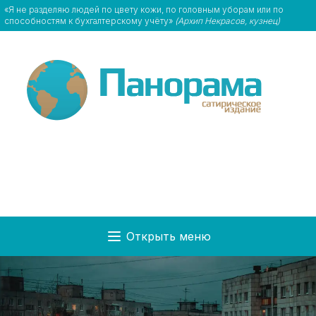
«Я не разделяю людей по цвету кожи, по головным уборам или по
способностям к бухгалтерскому учёту»
(Архип Некрасов, кузнец)
Открыть меню