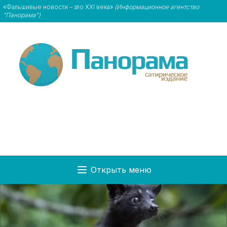
«Фальшивые новости – зло XXI века»
(Информационное агентство
"Панорама")
Открыть меню