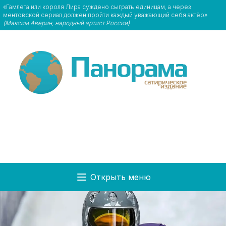
«Гамлета или короля Лира суждено сыграть единицам, а через
ментовской сериал должен пройти каждый уважающий себя актёр»
(Максим Аверин, народный артист России)
Открыть меню