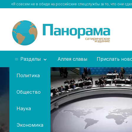
«Я совсем не в обиде на российские спецслужбы за то, что они сде
Разделы
Аллея славы
Прислать нов
Политика
Общество
Наука
Экономика