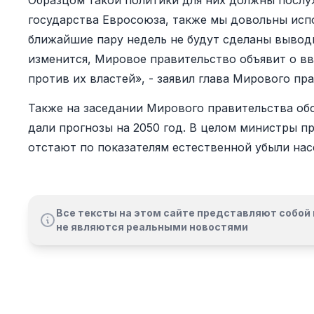
Образцом такой политики для них должны послуж
государства Евросоюза, также мы довольны исп
ближайшие пару недель не будут сделаны выводы
изменится, Мировое правительство объявит о в
против их властей», - заявил глава Мирового п
Также на заседании Мирового правительства об
дали прогнозы на 2050 год. В целом министры п
отстают по показателям естественной убыли нас
Все тексты на этом сайте представляют собой 
не являются реальными новостями