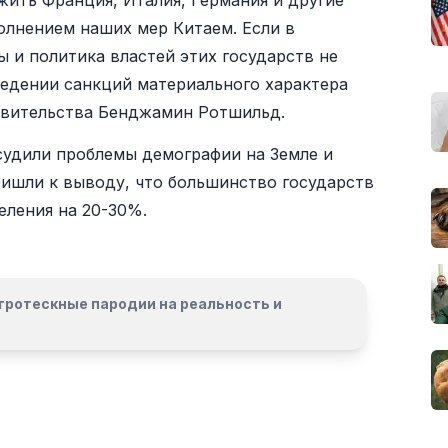
ить Франция, Италия, Германия и другие
олнением наших мер Китаем. Если в
 и политика властей этих государств не
ведении санкций материального характера
равительства Бенджамин Ротшильд.
судили проблемы демографии на Земле и
ришли к выводу, что большинство государств
еления на 20-30%.
гротескные пародии на реальность и