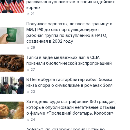
рассказал журналистам о своих индейских
корнях
21
Получают зарплаты, летают за границу: в
МИД РФ до сих пор функционирует
рабочая группа по вступлению в НАТО,
созданная в 2002 году
29
Тапки в виде медвежьих лап в США
признали биологической экспроприацией
27
В Петербурге гастарбайтер избил бомжа
из-за спора о символизме в романах Золя
23
За неделю суды оштрафовали 150 граждан,
которые опубликовали негативные отзывы
о фильме «Последний богатырь. Колобок»
24
Асфальт, по которому ходил Путин во