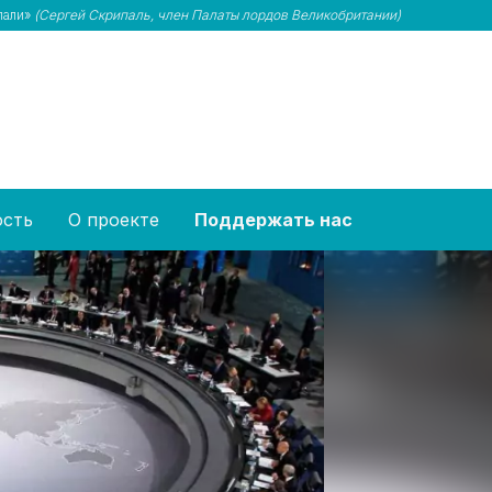
лали»
(Сергей Скрипаль, член Палаты лордов Великобритании)
ость
О проекте
Поддержать нас