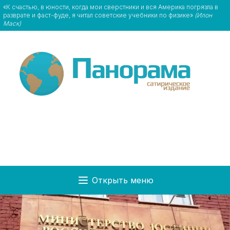
«К счастью, в юноcти, когда мои сверстники и вся Америка погрязла в
разврате и фаст-фуде, я читал советские учебники по физике»
(Илон
Маск)
Открыть меню