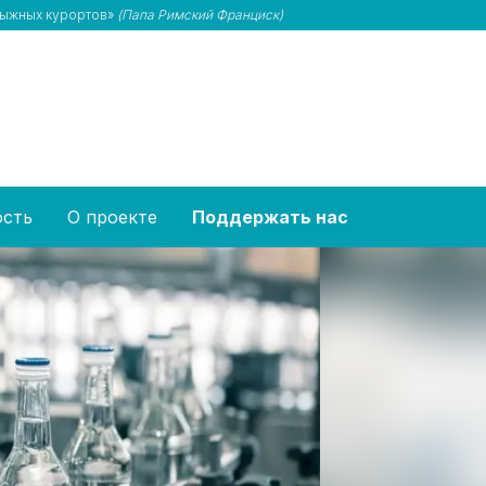
олыжных курортов»
(Папа Римский Франциск)
ость
О проекте
Поддержать нас