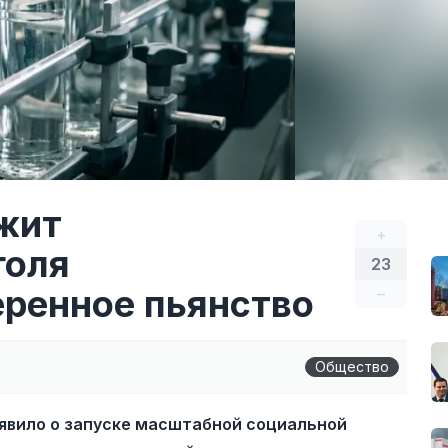
жит
+
голя
23
еренное пьянство
–
Общество
явило о запуске масштабной социальной