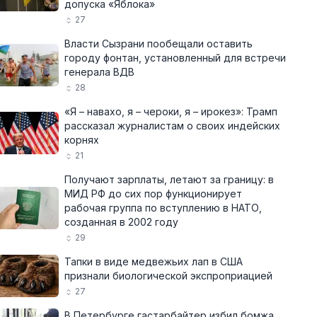
допуска «Яблока»
27
Власти Сызрани пообещали оставить
городу фонтан, установленный для встречи
генерала ВДВ
28
«Я – навахо, я – чероки, я – ирокез»: Трамп
рассказал журналистам о своих индейских
корнях
21
Получают зарплаты, летают за границу: в
МИД РФ до сих пор функционирует
рабочая группа по вступлению в НАТО,
созданная в 2002 году
29
Тапки в виде медвежьих лап в США
признали биологической экспроприацией
27
В Петербурге гастарбайтер избил бомжа