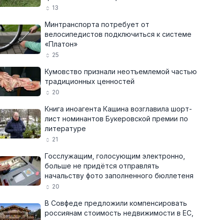
13
Минтранспорта потребует от
велосипедистов подключиться к системе
«Платон»
25
Кумовство признали неотъемлемой частью
традиционных ценностей
20
Книга иноагента Кашина возглавила шорт-
лист номинантов Букеровской премии по
литературе
21
Госслужащим, голосующим электронно,
больше не придётся отправлять
начальству фото заполненного бюллетеня
20
В Совфеде предложили компенсировать
россиянам стоимость недвижимости в ЕС,