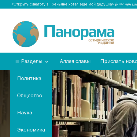
«Открыть синагогу в Пхеньяне хотел ещё мой дедушка»
(Ким Чен Ын
Разделы
Аллея славы
Прислать нов
Политика
Общество
Наука
Экономика