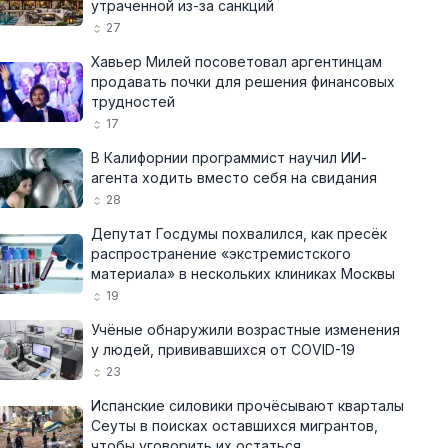
утраченной из-за санкций
27
Хавьер Милей посоветовал аргентинцам
продавать почки для решения финансовых
трудностей
17
В Калифорнии программист научил ИИ-
агента ходить вместо себя на свидания
28
Депутат Госдумы похвалился, как пресёк
распространение «экстремистского
материала» в нескольких клиниках Москвы
19
Учёные обнаружили возрастные изменения
у людей, прививавшихся от COVID-19
23
Испанские силовики прочёсывают кварталы
Сеуты в поисках оставшихся мигрантов,
чтобы уговорить их остаться