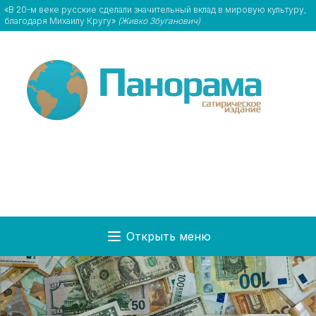
«В 20-м веке русские сделали значительный вклад в мировую культуру,
благодаря Михаилу Кругу»
(Живко Збуганович)
Открыть меню