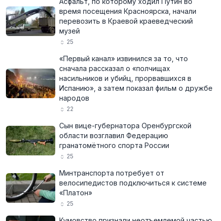
Асфальт, по которому ходил Путин во
время посещения Красноярска, начали
перевозить в Краевой краеведческий
музей
25
«Первый канал» извинился за то, что
сначала рассказал о «полчищах
насильников и убийц, прорвавшихся в
Испанию», а затем показал фильм о дружбе
народов
22
Сын вице-губернатора Оренбургской
области возглавил Федерацию
гранатомётного спорта России
25
Минтранспорта потребует от
велосипедистов подключиться к системе
«Платон»
25
Кумовство признали неотъемлемой частью