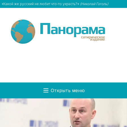
«Какой же русский не любит что-то украсть?»
(Николай Гоголь)
Открыть меню