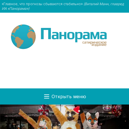
«Главное, что прогнозы сбываются стабильно»
(Виталий Манн, главред
ИА «Панорама»)
Открыть меню