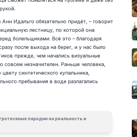
а сможет появляться на публике и даже без
рукой.
 Анн Идальго обязательно придёт, – говорит
пециальную лестницу, по которой она
еред болельщиками. Всё это – благодаря
разу после выхода на берег, и у нас было
тиков прежде, чем начались визуальные
ю совсем незначителен. Раньше человека,
о цвету синтетического купальника,
ельного пребывания в воде разлагались
гротескные пародии на реальность и