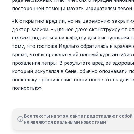
ряда несложных пластических операций чиновниц
посторонней помощи махать избирателям левой 
«К открытию вряд ли, но на церемонию закрытия
доктор Хабиби. – Для неё даже сконструируют с
сможет подняться на кафедру для выступления п
тому, что госпожа Идальго обратилась к врачам с
время, чтобы прокапать ей полный курс антибио
проявления лепры. В результате вред её здоровь
который искупался в Сене, обычно опознавали п
поскольку органические ткани после столь длит
полностью».
Все тексты на этом сайте представляют собой 
не являются реальными новостями