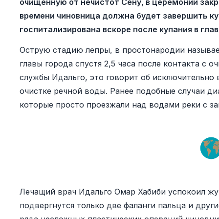
очищенную от нечистот Сену, в церемонии закр
времени чиновница должна будет завершить кур
госпитализирована вскоре после купания в гла
Острую стадию лепры, в простонародии называе
главы города спустя 2,5 часа после контакта с
службы Идальго, это говорит об исключительно
очистке речной воды. Ранее подобные случаи ди
которые просто проезжали над водами реки с з
Лечащий врач Идальго Омар Хабиби успокоил жу
подвергнутся только две фаланги пальца и други