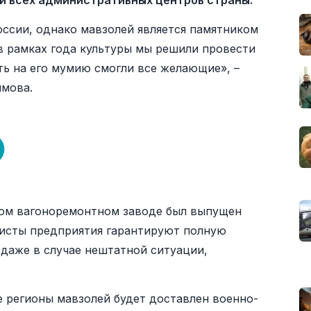
и всех административных центров страны.
оссии, однако мавзолей является памятником
 рамках года культуры мы решили провести
ть на его мумию смогли все желающие», –
имова.
ом вагоноремонтном заводе был выпущен
исты предприятия гарантируют полную
даже в случае нештатной ситуации,
е регионы мавзолей будет доставлен военно-