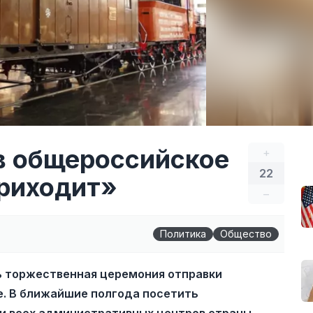
в общероссийское
+
22
приходит»
–
Политика
Общество
ь торжественная церемония отправки
е. В ближайшие полгода посетить