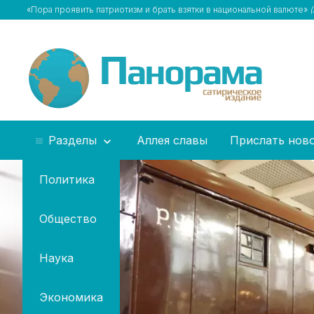
«Пора проявить патриотизм и брать взятки в национальной валюте»
Разделы
Аллея славы
Прислать нов
Политика
Общество
Наука
Экономика