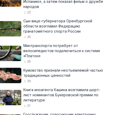
Испанию», а затем показал фильм о дружбе
народов
22
Сын вице-губернатора Оренбургской
области возглавил Федерацию
гранатомётного спорта России
25
Минтранспорта потребует от
велосипедистов подключиться к системе
«Платон»
25
Кумовство признали неотъемлемой частью
традиционных ценностей
20
Книга иноагента Кашина возглавила шорт-
лист номинантов Букеровской премии по
литературе
21
Госслужащим, голосующим электронно,