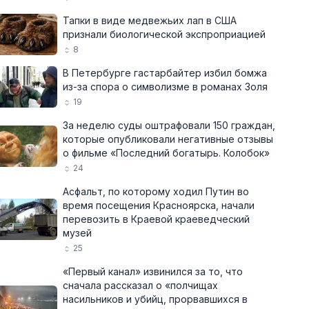
Тапки в виде медвежьих лап в США
признали биологической экспроприацией
8
В Петербурге гастарбайтер избил бомжа
из-за спора о символизме в романах Золя
19
За неделю суды оштрафовали 150 граждан,
которые опубликовали негативные отзывы
о фильме «Последний богатырь. Колобок»
24
Асфальт, по которому ходил Путин во
время посещения Красноярска, начали
перевозить в Краевой краеведческий
музей
25
«Первый канал» извинился за то, что
сначала рассказал о «полчищах
насильников и убийц, прорвавшихся в