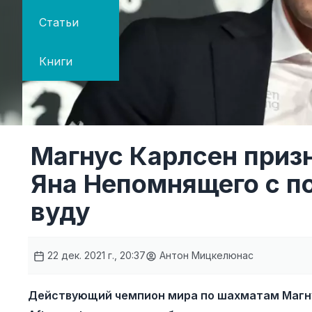
Статьи
Книги
Магнус Карлсен призн
Яна Непомнящего с п
вуду
22 дек. 2021 г., 20:37
Антон Мицкелюнас
Действующий чемпион мира по шахматам Магну