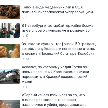
Тапки в виде медвежьих лап в США
признали биологической экспроприацией
5
В Петербурге гастарбайтер избил бомжа
из-за спора о символизме в романах Золя
17
За неделю суды оштрафовали 150 граждан,
которые опубликовали негативные отзывы
о фильме «Последний богатырь. Колобок»
22
Асфальт, по которому ходил Путин во
время посещения Красноярска, начали
перевозить в Краевой краеведческий
музей
21
«Первый канал» извинился за то, что
сначала рассказал о «полчищах
насильников и убийц, прорвавшихся в