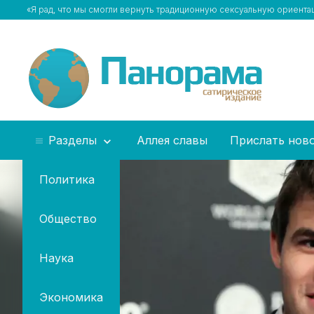
«Я рад, что мы смогли вернуть традиционную сексуальную ориента
Разделы
Аллея славы
Прислать нов
Политика
Общество
Наука
Экономика