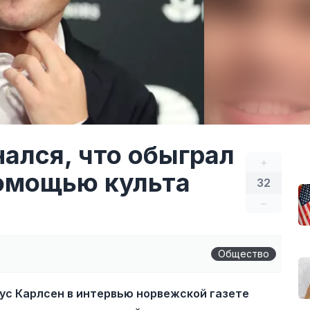
ался, что обыграл
+
омощью культа
32
–
Общество
с Карлсен в интервью норвежской газете