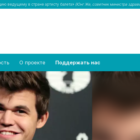
цию ведущему в стране артисту балета»
(Юнг Же, советник министра здрав
ость
О проекте
Поддержать нас