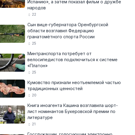
Испанию», а затем показал фильм о дружбе
народов
22
Сын вице-губернатора Оренбургской
области возглавил Федерацию
гранатомётного спорта России
25
Минтранспорта потребует от
велосипедистов подключиться к системе
«Платон»
25
Кумовство признали неотъемлемой частью
традиционных ценностей
20
Книга иноагента Кашина возглавила шорт-
лист номинантов Букеровской премии по
литературе
21
Госслужащим, голосующим электронно,