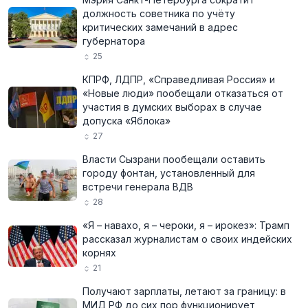
должность советника по учёту
критических замечаний в адрес
губернатора
25
КПРФ, ЛДПР, «Справедливая Россия» и
«Новые люди» пообещали отказаться от
участия в думских выборах в случае
допуска «Яблока»
27
Власти Сызрани пообещали оставить
городу фонтан, установленный для
встречи генерала ВДВ
28
«Я – навахо, я – чероки, я – ирокез»: Трамп
рассказал журналистам о своих индейских
корнях
21
Получают зарплаты, летают за границу: в
МИД РФ до сих пор функционирует