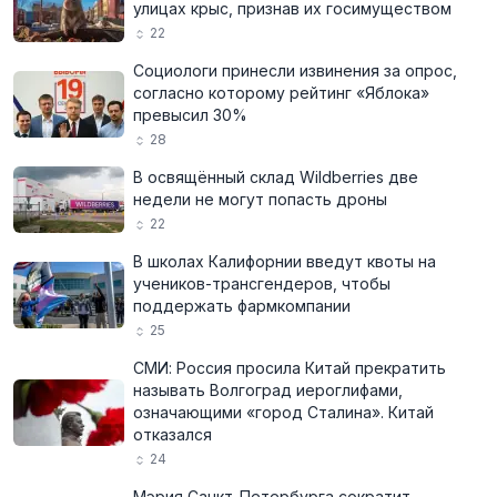
улицах крыс, признав их госимуществом
22
Социологи принесли извинения за опрос,
согласно которому рейтинг «Яблока»
превысил 30%
28
В освящённый склад Wildberries две
недели не могут попасть дроны
22
В школах Калифорнии введут квоты на
учеников-трансгендеров, чтобы
поддержать фармкомпании
25
СМИ: Россия просила Китай прекратить
называть Волгоград иероглифами,
означающими «город Сталина». Китай
отказался
24
Мэрия Санкт-Петербурга сократит