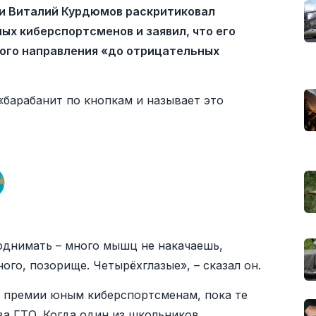
и Виталий Курдюмов раскритиковал
ых киберспортсменов и заявил, что его
ого направления «до отрицательных
«барабанит по кнопкам и называет это
однимать – много мышц не накачаешь,
ого, позорище. Четырёхглазые», – сказал он.
и премии юным киберспортсменам, пока те
ва ГТО. Когда один из школьников