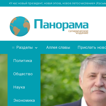
«У нас новый президент, новая эпоха, новое летосчисление»
(Касым
Разделы
Аллея славы
Прислать нов
Политика
Общество
Наука
Экономика