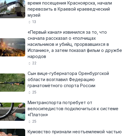
время посещения Красноярска, начали
перевозить в Краевой краеведческий
музей
13
«Первый канал» извинился за то, что
сначала рассказал о «полчищах
насильников и убийц, прорвавшихся в
Испанию», а затем показал фильм о дружбе
народов
22
Сын вице-губернатора Оренбургской
области возглавил Федерацию
гранатомётного спорта России
25
Минтранспорта потребует от
велосипедистов подключиться к системе
«Платон»
25
Кумовство признали неотъемлемой частью