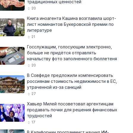
традиционных ценностей
20
Книга иноагента Кашина возглавила шорт-
лист номинантов Букеровской премии по
литературе
21
Госслужащим, голосующим электронно,
больше не придётся отправлять
начальству фото заполненного бюллетеня
20
В Совфеде предложили компенсировать
россиянам стоимость недвижимости в ЕС,
утраченной из-за санкций
27
Хавьер Милей посоветовал аргентинцам
продавать почки для решения финансовых
трудностей
17
В Калифорнии программист научил ИИ-