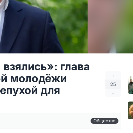
 взялись»: глава
ой молодёжи
+
25
чепухой для
–
Общество