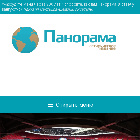
«Разбудите меня через 300 лет и спросите, как там Панорама, я отвечу:
вангуют-с»
(Михаил Салтыков-Щедрин, писатель)
Открыть меню