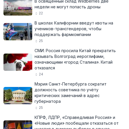
В освящённый склад Wildberries две
недели не могут попасть дроны
22
В школах Калифорнии введут квоты на
учеников-трансгендеров, чтобы
поддержать фармкомпании
25
СМИ: Россия просила Китай прекратить
называть Волгоград иероглифами,
означающими «город Сталина». Китай
отказался
24
Мэрия Санкт-Петербурга сократит
должность советника по учёту
критических замечаний в адрес
губернатора
25
КПРФ, ЛДПР, «Справедливая Россия» и
«Новые люди» пообещали отказаться от
участия в думских выборах в случае