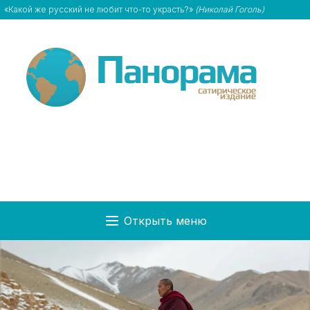
«Какой же русский не любит что-то украсть?»
(Николай Гоголь)
Открыть меню