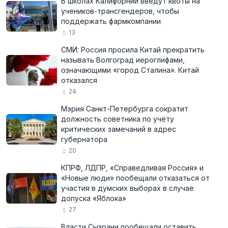
В школах Калифорнии введут квоты на
учеников-трансгендеров, чтобы
поддержать фармкомпании
13
СМИ: Россия просила Китай прекратить
называть Волгоград иероглифами,
означающими «город Сталина». Китай
отказался
24
Мэрия Санкт-Петербурга сократит
должность советника по учёту
критических замечаний в адрес
губернатора
20
КПРФ, ЛДПР, «Справедливая Россия» и
«Новые люди» пообещали отказаться от
участия в думских выборах в случае
допуска «Яблока»
27
Власти Сызрани пообещали оставить