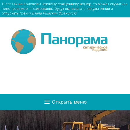
«Если мы не присвоим каждому священнику номер, то может случиться
непоправимое — самозванцы будут выписывать индульгенции и
отпускать грехи»
(Папа Римский Франциск)
Открыть меню