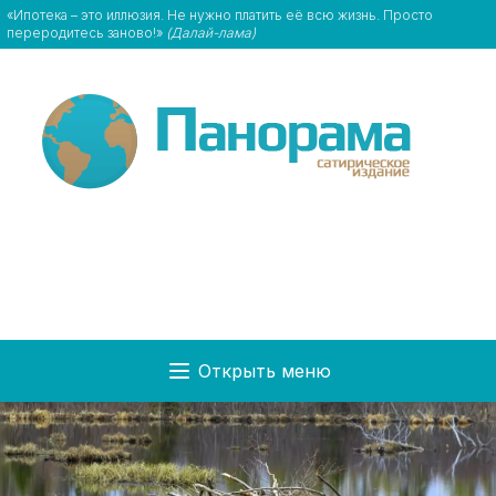
«Ипотека – это иллюзия. Не нужно платить её всю жизнь. Просто
переродитесь заново!»
(Далай-лама)
Открыть меню