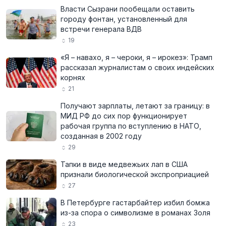
Власти Сызрани пообещали оставить
городу фонтан, установленный для
встречи генерала ВДВ
19
«Я – навахо, я – чероки, я – ирокез»: Трамп
рассказал журналистам о своих индейских
корнях
21
Получают зарплаты, летают за границу: в
МИД РФ до сих пор функционирует
рабочая группа по вступлению в НАТО,
созданная в 2002 году
29
Тапки в виде медвежьих лап в США
признали биологической экспроприацией
27
В Петербурге гастарбайтер избил бомжа
из-за спора о символизме в романах Золя
23