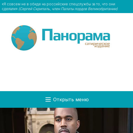
«Я совсем не в обиде на российские спецслужбы за то, что они
сделали»
(Сергей Скрипаль, член Палаты лордов Великобритании)
Открыть меню