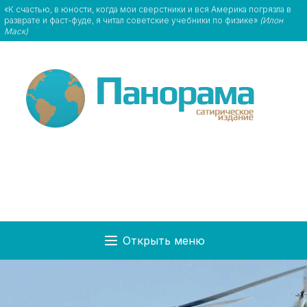
«К счастью, в юноcти, когда мои сверстники и вся Америка погрязла в
разврате и фаст-фуде, я читал советские учебники по физике»
(Илон
Маск)
Открыть меню