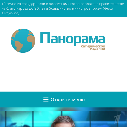
«Я лично из солидарности с россиянами готов работать в правительстве
на благо народа до 80 лет и большинство министров тоже»
(Антон
Силуанов)
Открыть меню