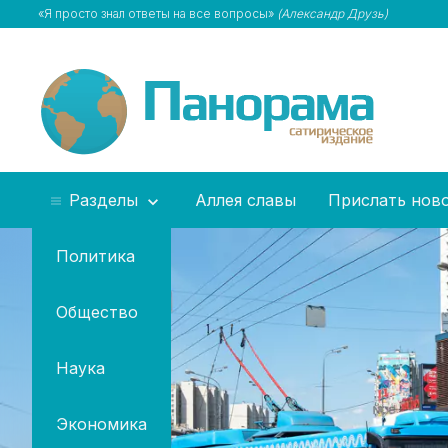
«Я просто знал ответы на все вопросы»
(Александр Друзь)
Разделы
Аллея славы
Прислать нов
Политика
Общество
Наука
Экономика