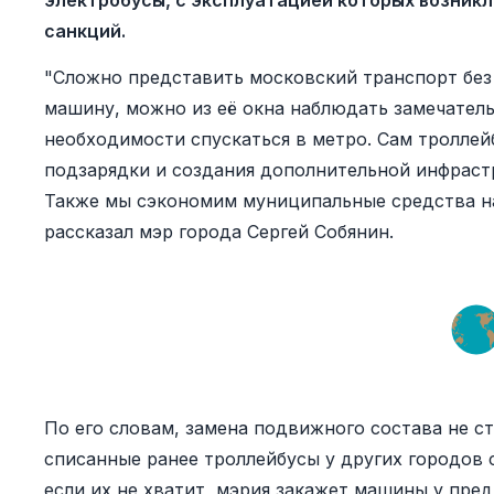
электробусы, с эксплуатацией которых возник
санкций.
"Сложно представить московский транспорт без 
машину, можно из её окна наблюдать замечатель
необходимости спускаться в метро. Сам троллейб
подзарядки и создания дополнительной инфрастр
Также мы сэкономим муниципальные средства на 
рассказал мэр города Сергей Собянин.
По его словам, замена подвижного состава не с
списанные ранее троллейбусы у других городов 
если их не хватит, мэрия закажет машины у пред