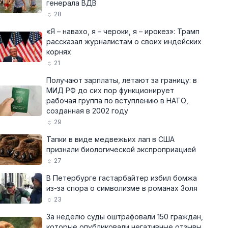
генерала ВДВ
28
«Я – навахо, я – чероки, я – ирокез»: Трамп
рассказал журналистам о своих индейских
корнях
21
Получают зарплаты, летают за границу: в
МИД РФ до сих пор функционирует
рабочая группа по вступлению в НАТО,
созданная в 2002 году
29
Тапки в виде медвежьих лап в США
признали биологической экспроприацией
27
В Петербурге гастарбайтер избил бомжа
из-за спора о символизме в романах Золя
23
За неделю суды оштрафовали 150 граждан,
которые опубликовали негативные отзывы