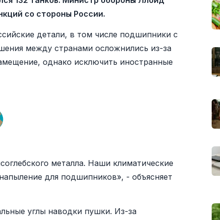
лся 132 танков. Министр обороны Ллойд
нкций со стороны России.
ссийские детали, в том числе подшипники с
ношения между странами осложнились из-за
замещение, однако исключить иностранные
соглебского металла. Наши климатические
напыление для подшипников», - объясняет
альные углы наводки пушки. Из-за