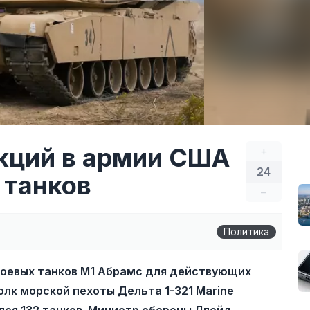
нкций в армии США
+
24
 танков
–
Политика
 боевых танков М1 Абрамс для действующих
олк морской пехоты Дельта 1-321 Marine