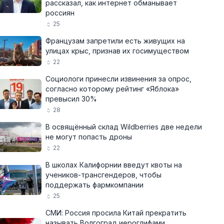
рассказал, как интернет обманывает
россиян
25
Французам запретили есть живущих на
улицах крыс, признав их госимуществом
22
Социологи принесли извинения за опрос,
согласно которому рейтинг «Яблока»
превысил 30%
28
В освящённый склад Wildberries две недели
не могут попасть дроны
22
В школах Калифорнии введут квоты на
учеников-трансгендеров, чтобы
поддержать фармкомпании
25
СМИ: Россия просила Китай прекратить
называть Волгоград иероглифами,