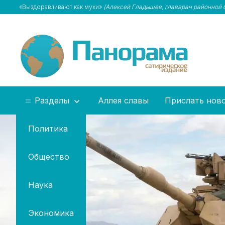
«Выздоравливают как мухи»
(Алексей Гладышев, главврач районной 
Разделы
Аллея славы
Прислать нов
Политика
Общество
Наука
Экономика