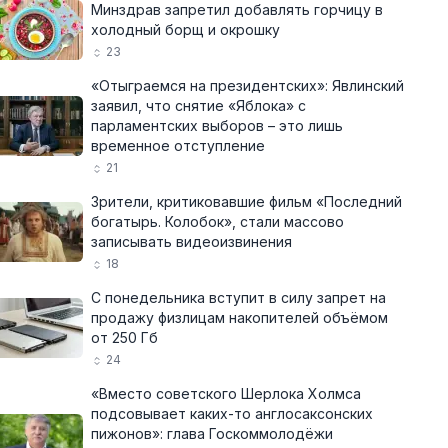
Минздрав запретил добавлять горчицу в
холодный борщ и окрошку
23
«Отыграемся на президентских»: Явлинский
заявил, что снятие «Яблока» с
парламентских выборов – это лишь
временное отступление
21
Зрители, критиковавшие фильм «Последний
богатырь. Колобок», стали массово
записывать видеоизвинения
18
С понедельника вступит в силу запрет на
продажу физлицам накопителей объёмом
от 250 Гб
24
«Вместо советского Шерлока Холмса
подсовывает каких-то англосаксонских
пижонов»: глава Госкоммолодёжи