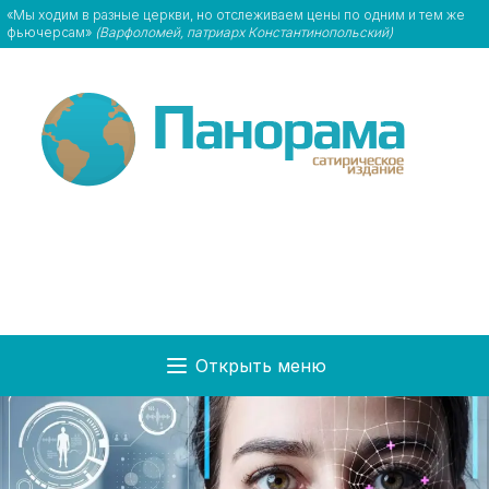
«Мы ходим в разные церкви, но отслеживаем цены по одним и тем же
фьючерсам»
(Варфоломей, патриарх Константинопольский)
Открыть меню