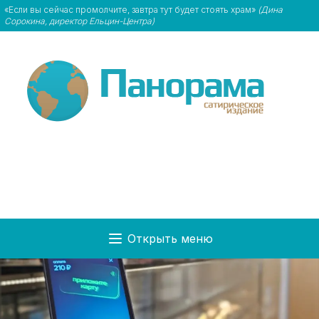
«Если вы сейчас промолчите, завтра тут будет стоять храм»
(Дина
Сорокина, директор Ельцин-Центра)
Открыть меню