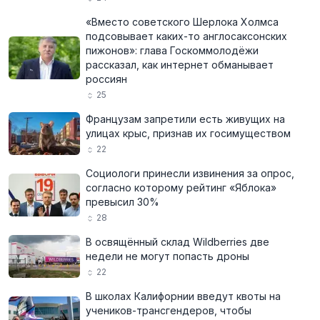
«Вместо советского Шерлока Холмса
подсовывает каких-то англосаксонских
пижонов»: глава Госкоммолодёжи
рассказал, как интернет обманывает
россиян
25
Французам запретили есть живущих на
улицах крыс, признав их госимуществом
22
Социологи принесли извинения за опрос,
согласно которому рейтинг «Яблока»
превысил 30%
28
В освящённый склад Wildberries две
недели не могут попасть дроны
22
В школах Калифорнии введут квоты на
учеников-трансгендеров, чтобы