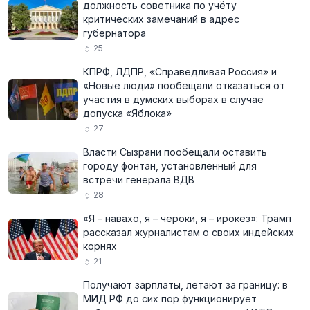
должность советника по учёту
критических замечаний в адрес
губернатора
25
КПРФ, ЛДПР, «Справедливая Россия» и
«Новые люди» пообещали отказаться от
участия в думских выборах в случае
допуска «Яблока»
27
Власти Сызрани пообещали оставить
городу фонтан, установленный для
встречи генерала ВДВ
28
«Я – навахо, я – чероки, я – ирокез»: Трамп
рассказал журналистам о своих индейских
корнях
21
Получают зарплаты, летают за границу: в
МИД РФ до сих пор функционирует