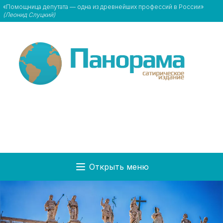
«Помощница депутата — одна из древнейших профессий в России»
(Леонид Слуцкий)
Открыть меню