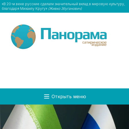
«В 20-м веке русские сделали значительный вклад в мировую культуру,
благодаря Михаилу Кругу»
(Живко Збуганович)
Открыть меню