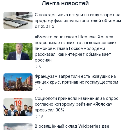
Лента новостей
С понедельника вступит в силу запрет на
продажу физлицам накопителей объёмом
от 250 Гб
«Вместо советского Шерлока Холмса
подсовывает каких-то англосаксонских
пижонов»: глава Госкоммолодёжи
рассказал, как интернет обманывает
россиян
6
Французам запретили есть живущих на
улицах крыс, признав их госимуществом
15
Социологи принесли извинения за опрос,
согласно которому рейтинг «Яблока»
превысил 30%
18
В освящённый склад Wildberries две